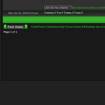
_________________
Lien de ma chaine :
https://www.youtube.com/@
Mon Jun 01, 2026 8:23 pm
CashFactor Championship Forum Index
»
Résultats des Gr
Page
1
of
1