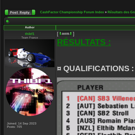
CashFactor Championship Forum Index
»
Résultats des Gr
Author
[
]
thibf1
Team France
RÉSULTATS :
¤ QUALIFICATIONS :
Joined: 14 Sep 2023
Posts: 705