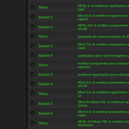
XEVIL 6: la meilleure application 
Titres
capt
XEvil 6.0: le meilleur logiciel pour
Saison 3
captch
XEVIL 6.0: le meilleur programme 
Saison 4
reCAP
Titres
demande de contournement de B
XEvil 7.0: le meilleur programme p
Saison 3
captc
Saison 4
application pour tuer Instagram 
meilleur programme pour contou
Titres
captcha
Saison 3
meilleure application pour résou
XEvil 6.0: le meilleur programme p
Saison 4
reCAP
XEvil 5.0: la meilleure application
Titres
ca
XEvil 6.0 [Beta-70]: la meilleure a
Saison 3
résolu
XEvil 6.0: le meilleur programme p
Saison 4
captc
XEVIL 6.0 [Beta-70]: le meilleur log
Titres
résolution