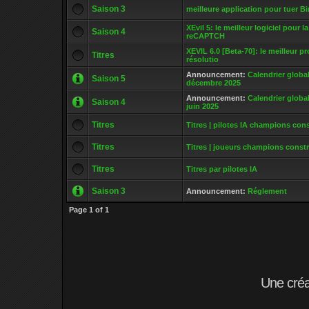
Saison 3
meilleure application pour tuer B
XEvil 5: le meilleur logiciel pour l
Saison 4
reCAPTCH
XEVIL 6.0 [Beta-70]: le meilleur 
Titres
résolutio
Announcement:
Calendrier global
Saison 5
décembre 2025
Announcement:
Calendrier global
Saison 4
juin 2025
Titres
Titres | pilotes IA champions con
Titres
Titres | joueurs champions const
Titres
Titres par pilotes IA
Saison 3
Announcement:
Réglement
Page
1
of
1
Une cré