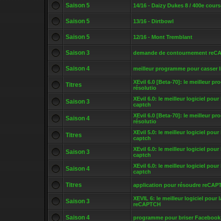
Saison 5
14/16 - Daizy Dukes 8 / 400e cours
Saison 5
13/16 - Dirtbowl
Saison 5
12/16 - Mont Tremblant
Saison 3
demande de contournement reC
Saison 4
meilleur programme pour casser 
XEvil 6.0 [Beta-70]: le meilleur p
Titres
résolutio
XEvil 6.0: le meilleur logiciel pour
Saison 3
captch
XEvil 6.0 [Beta-70]: le meilleur p
Saison 4
résolutio
XEvil 5.0: le meilleur logiciel pour
Titres
captch
XEvil 6.0: le meilleur logiciel pour
Saison 3
captch
XEvil 6.0: le meilleur logiciel pour
Saison 4
captch
Titres
application pour résoudre reCA
XEVIL 6: le meilleur logiciel pour 
Saison 3
reCAPTCH
Saison 4
programme pour briser Facebook