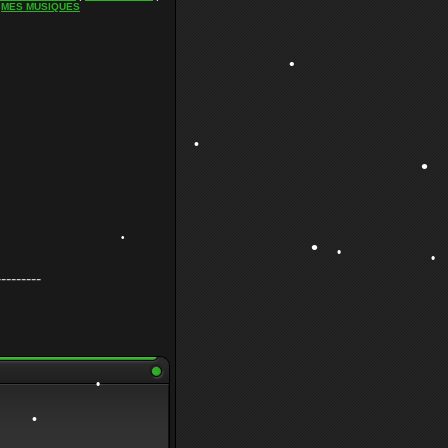
|
MES MUSIQUES
•
•
•
---------
•
•
•
•