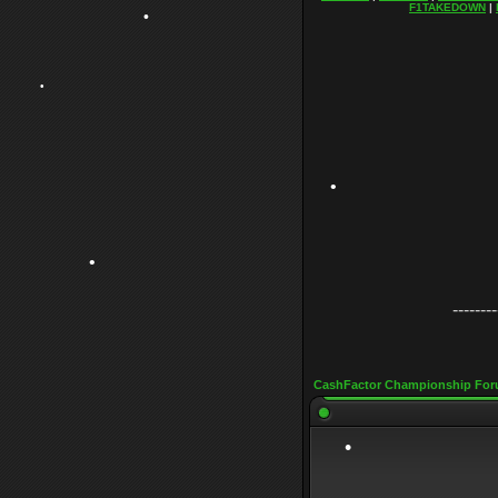
F1TAKEDOWN
|
•
•
•
•
--------
•
•
CashFactor Championship For