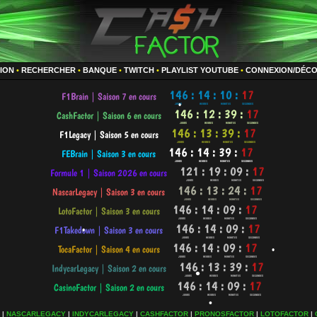
TION
•
RECHERCHER
•
BANQUE
•
TWITCH
•
PLAYLIST YOUTUBE
•
CONNEXION/DÉC
•
•
•
•
|
NASCARLEGACY
|
INDYCARLEGACY
|
CASHFACTOR
|
PRONOSFACTOR
|
LOTOFACTOR
|