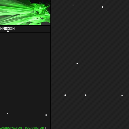
•
•
ONNEXION
•
•
•
•
•
CASINOFACTOR
|
TOCAFACTOR
|