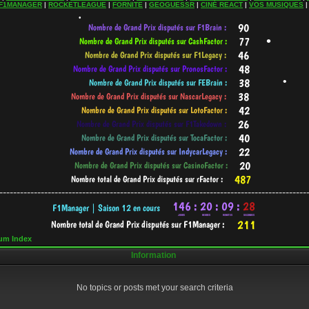
F1MANAGER
|
ROCKETLEAGUE
|
FORNITE
|
GEOGUESSR
|
CINÉ REACT
|
VOS MUSIQUES
•
•
•
•
-----------------------------------------------------------------------------------------
um Index
Information
No topics or posts met your search criteria