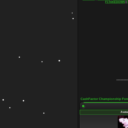
F1TAKEDOWN
|
•
•
•
•
•
•
•
•
--------
CashFactor Championship For
Avata
•
•
•