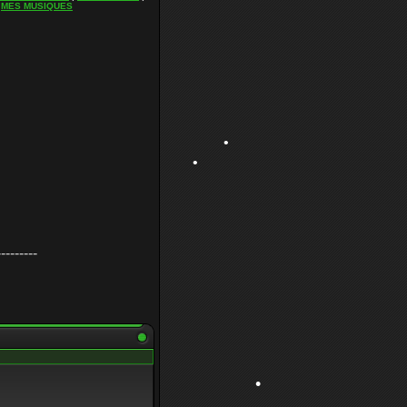
|
MES MUSIQUES
•
•
•
•
•
---------