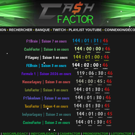
•
TION
•
RECHERCHER
•
BANQUE
•
TWITCH
•
PLAYLIST YOUTUBE
•
CONNEXION/DÉC
•
•
•
•
•
•
•
•
|
NASCARLEGACY
|
INDYCARLEGACY
|
CASHFACTOR
|
PRONOSFACTOR
|
LOTOFACTOR
|