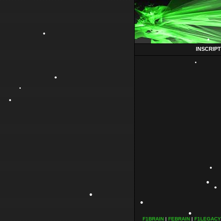
•
INSCRIP
•
•
•
•
•
F1BRAIN
|
FEBRAIN
|
F1LEGACY