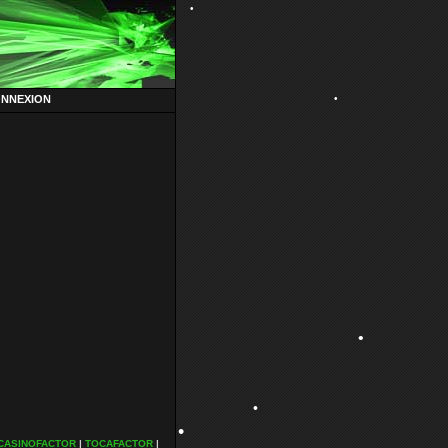
•
ONNEXION
•
•
•
CASINOFACTOR
|
TOCAFACTOR
|