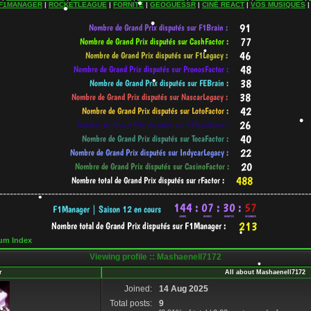
•
F1MANAGER
|
ROCKETLEAGUE
|
FORNITE
|
GEOGUESSR
|
CINÉ REACT
|
VOS MUSIQUES
•
•
•
•
•
•
•
-----------------------------------------------------------------------------------------
um Index
•
Viewing profile :: Mashaenell7172
•
r
All about Mashaenell7172
Joined:
14 Aug 2025
Total posts:
9
•