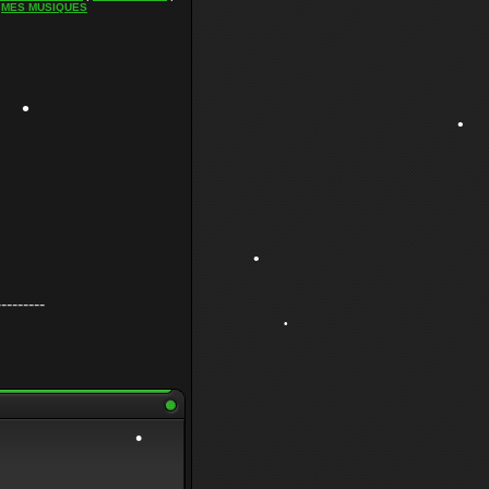
|
MES MUSIQUES
•
•
•
•
---------
•
•