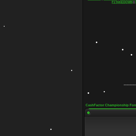
F1TAKEDOWN
|
•
•
•
•
--------
•
CashFactor Championship For
•
•
•