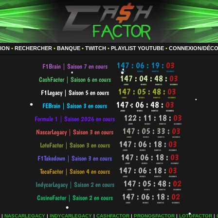
•
•
•
TION
•
RECHERCHER
•
BANQUE
•
TWITCH
•
PLAYLIST YOUTUBE
•
CONNEXION/DÉC
•
•
•
•
•
•
|
NASCARLEGACY
|
INDYCARLEGACY
|
CASHFACTOR
|
PRONOSFACTOR
|
LOTOFACTOR
|