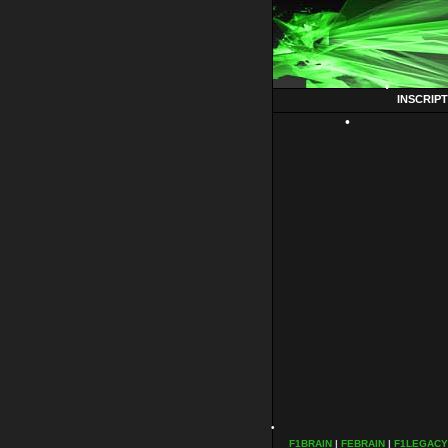
INSCRIP
•
•
F1BRAIN
|
FEBRAIN
|
F1LEGACY