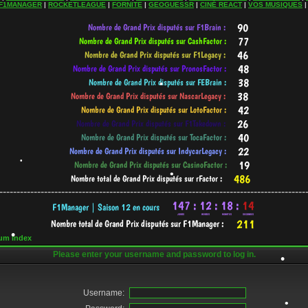
F1MANAGER
|
ROCKETLEAGUE
|
FORNITE
|
GEOGUESSR
|
CINÉ REACT
|
VOS MUSIQUES
•
•
•
•
-----------------------------------------------------------------------------------------
•
•
um Index
Please enter your username and password to log in.
Username: