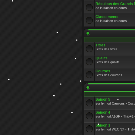
Résultats des Grands 
de la saison en cours
Classements
de la saison en cours
•
Titres
Stats des titres
Qualifs
Stats des qualifs
•
Courses
•
Stats des courses
•
Saison 5
sur le mod Camions - Coc
•
Saison 4
•
sur le mod A1GP - ThibF1 et
Saison 3
•
•
sur le mod WEC '24 - Thib