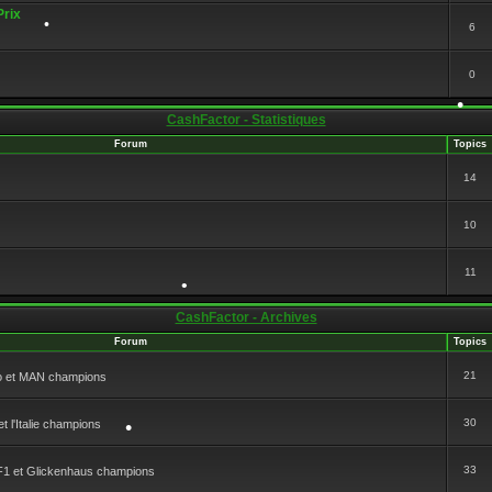
Prix
6
•
0
CashFactor - Statistiques
•
Forum
Topics
14
•
10
11
CashFactor - Archives
Forum
Topics
21
o et MAN champions
•
30
 l'Italie champions
33
F1 et Glickenhaus champions