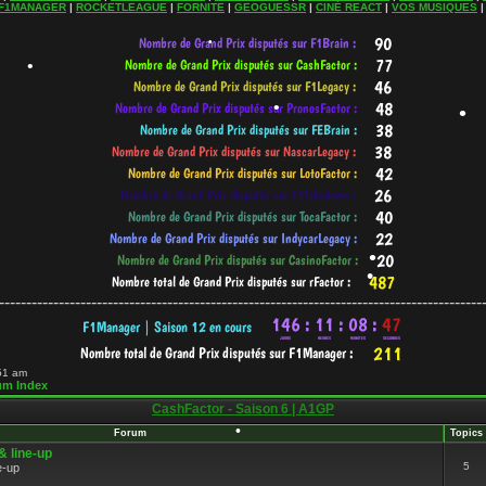
F1MANAGER
|
ROCKETLEAGUE
|
FORNITE
|
GEOGUESSR
|
CINÉ REACT
|
VOS MUSIQUES
•
•
•
-----------------------------------------------------------------------------------------
•
:51 am
um Index
•
CashFactor - Saison 6 | A1GP
Forum
Topics
 line-up
5
e-up