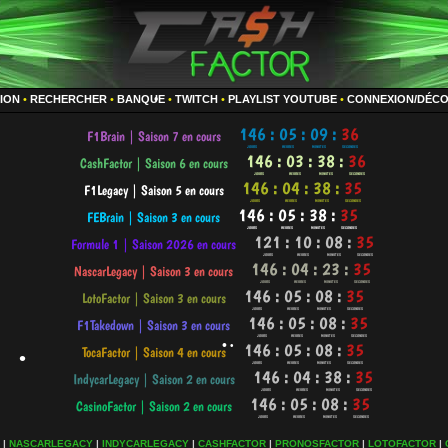
TION
•
RECHERCHER
•
BANQUE
•
TWITCH
•
PLAYLIST YOUTUBE
•
CONNEXION/DÉC
•
•
•
|
NASCARLEGACY
|
INDYCARLEGACY
|
CASHFACTOR
|
PRONOSFACTOR
|
LOTOFACTOR
|