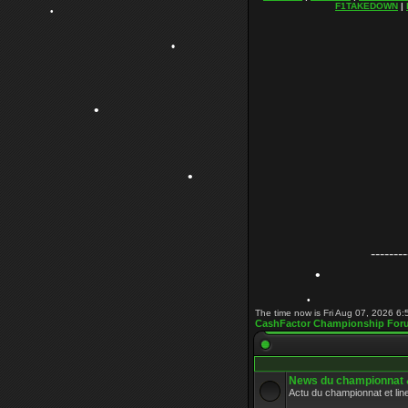
F1TAKEDOWN
|
•
•
•
•
•
--------
•
The time now is Fri Aug 07, 2026 6
CashFactor Championship For
•
•
News du championnat &
Actu du championnat et lin