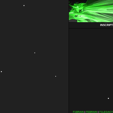
•
INSCRIP
•
•
•
F1BRAIN
|
FEBRAIN
|
F1LEGACY