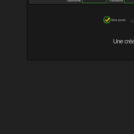
Username:
Password:
New posts
Une cré