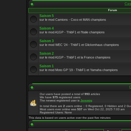
Cas
Forum
Saison 5
sur le mod Camions - Coco et MAN champions
Saison 4
sur le mod A1GP - ThibF1 et l'Italie champions
Saison 3
sur le mod WEC '24 - ThibF1 et Glickenhaus champions
Saison 2
sur le mod A1GP - ThibF1 et la France champions
Saison 1
sur le mod Moto GP '19 - ThibF1 et Yamaha champions
Q
Our users have posted a total of
993
articles
We have
975
registered users
The newest registered user is
Jeremig
In total there are
2
users online :: 0 Registered, 0 Hidden and 2 G
Most users ever online was
537
on Wed Oct 22, 2025 7:03 am
Registered Users: None
This data is based on users active over the past five minutes