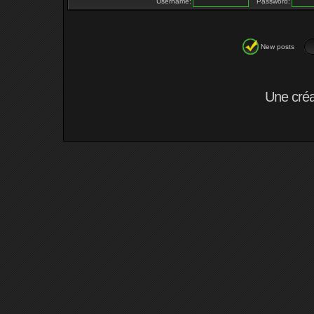
Username:
Password:
New posts
Une cré