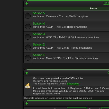
Cas
Forum
Saison 5
sur le mod Camions - Coco et MAN champions
Saison 4
sur le mod A1GP - ThibF1 et l'Italie champions
Saison 3
sur le mod WEC '24 - ThibF1 et Glickenhaus champions
Saison 2
sur le mod A1GP - ThibF1 et la France champions
Saison 1
sur le mod Moto GP '19 - ThibF1 et Yamaha champions
Q
Our users have posted a total of
993
articles
We have
979
registered users
The newest registered user is
Stevevow
In total there is
1
user online :: 0 Registered, 0 Hidden and 1 Gues
Most users ever online was
537
on Wed Oct 22, 2025 7:03 am
Registered Users: None
This data is based on users active over the past five minutes