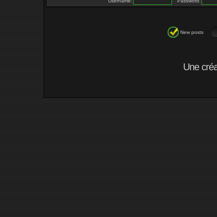
Username:
Password:
New posts
Une cré